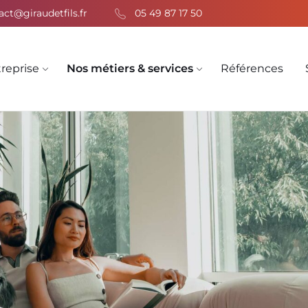
act@giraudetfils.fr
05 49 87 17 50
treprise
Nos métiers & services
Références