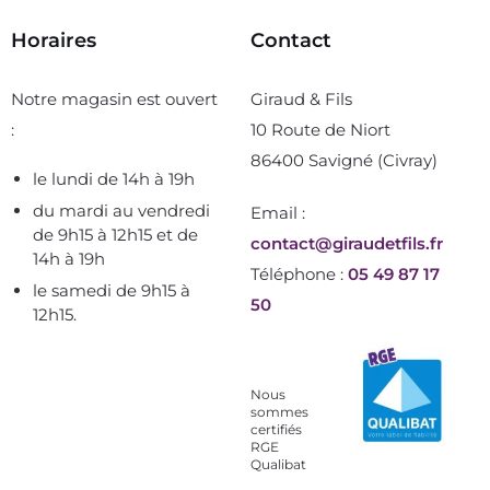
Horaires
Contact
Notre magasin est ouvert
Giraud & Fils
:
10 Route de Niort
86400 Savigné (Civray)
le lundi de 14h à 19h
du mardi au vendredi
Email :
de 9h15 à 12h15 et de
contact@giraudetfils.fr
14h à 19h
Téléphone :
05 49 87 17
le samedi de 9h15 à
50
12h15.
Nous
sommes
certifiés
RGE
Qualibat