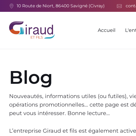
Skip
Skip
Skip
10 Route de Niort, 86400 Savigné (Civray)
cont
to
to
to
content
main
footer
navigation
Accueil
L'en
Blog
Nouveautés, informations utiles (ou futiles), vie
opérations promotionnelles… cette page est dédi
peut vous intéresser. Bonne lecture…
L’entreprise Giraud et fils est également activ