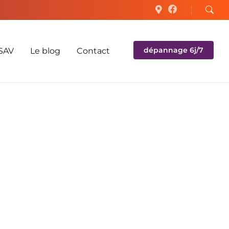
dépannage 6j/7
SAV
Le blog
Contact