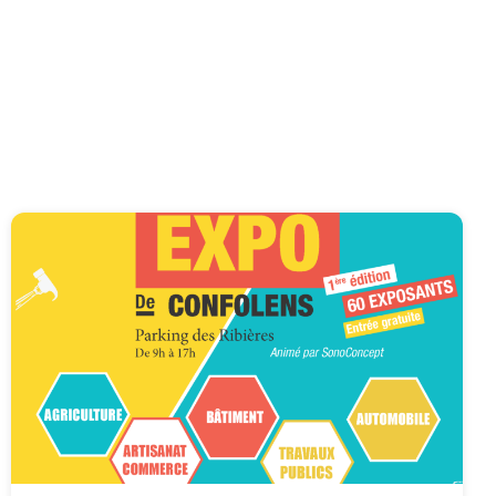
Affiche
foire
expo