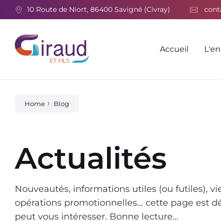
Skip
Skip
Skip
10 Route de Niort, 86400 Savigné (Civray)
cont
to
to
to
content
main
footer
navigation
Accueil
L'en
Home
Blog
Actualités
Nouveautés, informations utiles (ou futiles), vie
opérations promotionnelles… cette page est dédi
peut vous intéresser. Bonne lecture…