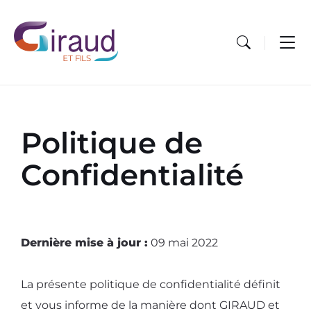
Skip
Skip
Skip
to
to
to
content
main
footer
navigation
Politique de
Confidentialité
Dernière mise à jour :
09 mai 2022
La présente politique de confidentialité définit
et vous informe de la manière dont GIRAUD et