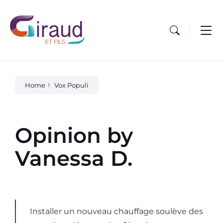
Skip
Skip
Skip
to
to
to
content
main
footer
navigation
Home
Vox Populi
Opinion by
Vanessa D.
Installer un nouveau chauffage soulève des